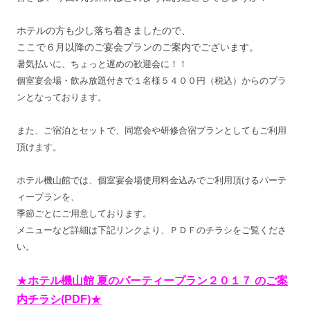
ホテルの方も少し落ち着きましたので、
ここで６月以降のご宴会プランのご案内でございます。
暑気払いに、ちょっと遅めの歓迎会に！！
個室宴会場・飲み放題付きで１名様５４００円（税込）からのプラ
ンとなっております。
また、ご宿泊とセットで、同窓会や研修合宿プランとしてもご利用
頂けます。
ホテル機山館では、個室宴会場使用料金込みでご利用頂けるパーテ
ィープランを、
季節ごとにご用意しております。
メニューなど詳細は下記リンクより、ＰＤＦのチラシをご覧くださ
い。
★
ホテル機山館 夏のパーティープラン２０１７ のご案
内チラシ(PDF)
★