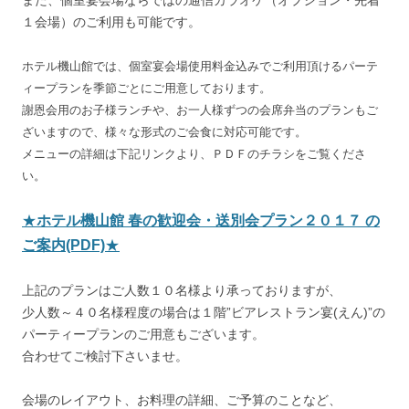
１会場）のご利用も可能です。
ホテル機山館では、個室宴会場使用料金込みでご利用頂けるパーテ
ィープランを
季節ごとにご用意しております。
謝恩会用のお子様ランチや、お一人様ずつの会席弁当のプランもご
ざいますので、様々な形式のご会食に対応可能です。
メニューの詳細は下記リンクより、ＰＤＦのチラシをご覧くださ
い。
★
ホテル機山館 春の歓迎会・送別会プラン２０１７ の
ご案内(PDF)
★
上記のプランはご人数１０名様より承っておりますが、
少人数～４０名様程度の場合は１階”ビアレストラン宴(えん)”の
パーティープランのご用意もございます。
合わせてご検討下さいませ。
会場のレイアウト、お料理の詳細、ご予算のことなど、