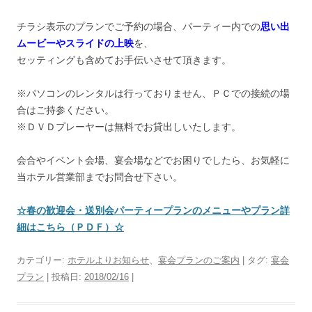
チラシ表示のプランでご予約の場合、パーティー内での
思い出
ムービーやスライドの上映
を、
セッティングも含めてお手伝いさせて頂きます。
※パソコンのレンタルは行っておりません、ＰＣでの接続の場
合はご持参ください。
※ＤＶＤプレーヤーは無料でお貸出しいたします。
会合やイベント会場、宴会場などでお困りでしたら、お気軽に
当ホテル営業部までお問合せ下さい。
☆春の歓迎会・送別会パーティープランのメニューやプラン詳
細はこちら（ＰＤＦ）☆
カテゴリー:
ホテルよりお知らせ
、
宴会プランのご案内
| タグ:
宴会
プラン
| 投稿日:
2018/02/16
|