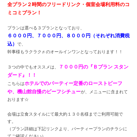
全プラン２時間のフリードリンク・個室会場利用料のコ
ミコミプラン！
プランは選べる３プランとなっており、
６０００円、７０００円、８０００円（それぞれ消費税
込）
で、
幹事様もラクラク♬のオールインワンとなっております！！
７０００円の『Ｂプラン スタン
３つの中でもオススメは、
ダード』！！
ホテルでのパーティー定番のローストビーフ
こちらは
や、機山館自慢のビーフシチュー
が、メニューに含まれて
おります☆
会場は立食スタイルにて最大約１３０名様までご利用可能で
す。
（プラン詳細は下記リンクより、パーティープランのチラシに
てご確認ください）