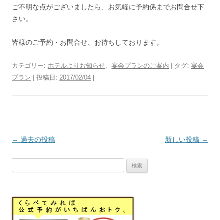
ご不明な点がございましたら、お気軽に予約係までお問合せ下
さい。
皆様のご予約・お問合せ、お待ちしております。
カテゴリー:
ホテルよりお知らせ
、
宴会プランのご案内
| タグ:
宴会
プラン
| 投稿日:
2017/02/04
|
投
←
過去の投稿
新しい投稿
→
稿
検
ナ
索:
ビ
ゲ
ー