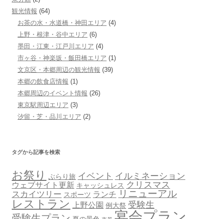
観光情報
(64)
お茶の水・水道橋・神田エリア
(4)
上野・根津・谷中エリア
(6)
墨田・江東・江戸川エリア
(4)
市ヶ谷・神楽坂・飯田橋エリア
(1)
文京区・本郷周辺の観光情報
(39)
本郷の飲食店情報
(1)
本郷周辺のイベント情報
(26)
東京駅周辺エリア
(3)
汐留・芝・品川エリア
(2)
タグから記事を検索
お祭り
イベント
イルミネーション
ぶらり旅
クリスマス
ウェブサイト更新
キャッシュレス
リニューアル
スカイツリー
ランチ
スポーツ
レストラン
受験生
上野公園
例大祭
宴会プラン
受験生プラン