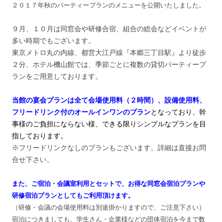
２０１７年秋のパーティープランのメニューを公開いたしました。
９月、１０月は同窓会や研修合宿、組合の総会などイベントが
多い時期でもございます。
東京メトロ丸の内線、都営大江戸線『本郷三丁目駅』より徒歩
２分、ホテル機山館では、季節ごとに複数の貸切パーティープ
ランをご用意しております。
当館の宴会プランは全て会場使用料（２時間）、設備使用料、
フリードリンク付のオールインワンのプラン
となっており、幹
事様のご負担にならない様、できる限りシンプルなプランを目
指しております。
※フリードリンクなしのプランもございます。詳細は直接お問
合せ下さい。
また、ご宿泊・会議室利用とセットで、お得な同窓会宿泊プランや
研修宿泊プランとしてもご利用頂けます。
（研修・会議の会場使用料は別途掛かりますので、ご注意下さい）
宿泊につきましても、学生さん・企業様などの団体宿泊を今まで数