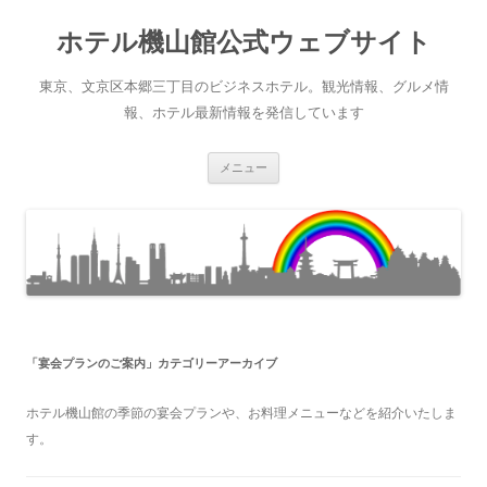
ホテル機山館公式ウェブサイト
東京、文京区本郷三丁目のビジネスホテル。観光情報、グルメ情
報、ホテル最新情報を発信しています
コ
メニュー
ン
テ
ン
ツ
へ
ス
キ
ッ
プ
「
宴会プランのご案内
」カテゴリーアーカイブ
ホテル機山館の季節の宴会プランや、お料理メニューなどを紹介いたしま
す。