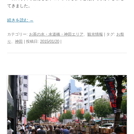
てきました。
続きを読む
→
カテゴリー:
お茶の水・水道橋・神田エリア
、
観光情報
| タグ:
お祭
り
、
神田
| 投稿日:
2015/01/20
|