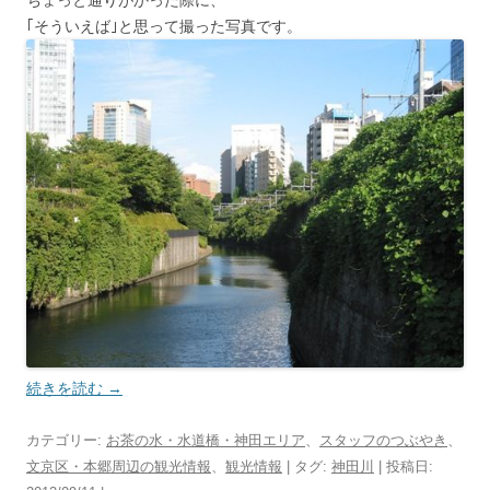
｢そういえば｣と思って撮った写真です。
続きを読む
→
カテゴリー:
お茶の水・水道橋・神田エリア
、
スタッフのつぶやき
、
文京区・本郷周辺の観光情報
、
観光情報
| タグ:
神田川
| 投稿日: