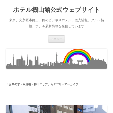
ホテル機山館公式ウェブサイト
東京、文京区本郷三丁目のビジネスホテル。観光情報、グルメ情
報、ホテル最新情報を発信しています
コ
メニュー
ン
テ
ン
ツ
へ
ス
キ
ッ
プ
「
お茶の水・水道橋・神田エリア
」カテゴリーアーカイブ