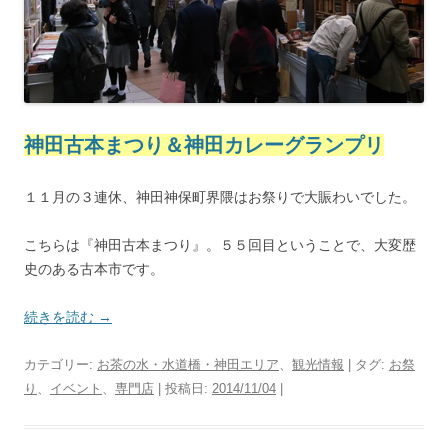
神田古本まつり＆神田カレーグランプリ
１１月の３連休、神田神保町界隈はお祭りで大賑わいでした。
こちらは『神田古本まつり』。５５回目ということで、大変歴
史のある古本市です。
続きを読む
→
カテゴリー:
お茶の水・水道橋・神田エリア
、
観光情報
| タグ:
お祭
り
、
イベント
、
専門店
| 投稿日:
2014/11/04
|