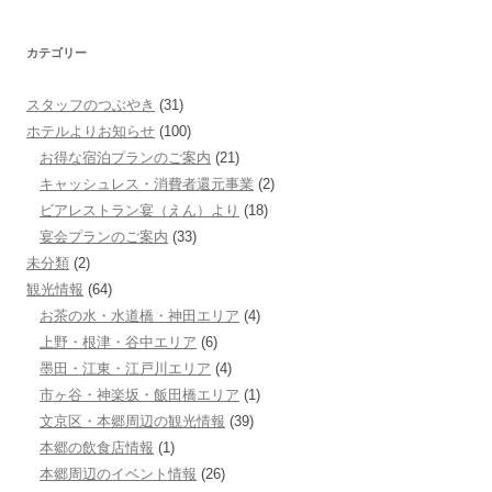
カテゴリー
スタッフのつぶやき
(31)
ホテルよりお知らせ
(100)
お得な宿泊プランのご案内
(21)
キャッシュレス・消費者還元事業
(2)
ビアレストラン宴（えん）より
(18)
宴会プランのご案内
(33)
未分類
(2)
観光情報
(64)
お茶の水・水道橋・神田エリア
(4)
上野・根津・谷中エリア
(6)
墨田・江東・江戸川エリア
(4)
市ヶ谷・神楽坂・飯田橋エリア
(1)
文京区・本郷周辺の観光情報
(39)
本郷の飲食店情報
(1)
本郷周辺のイベント情報
(26)