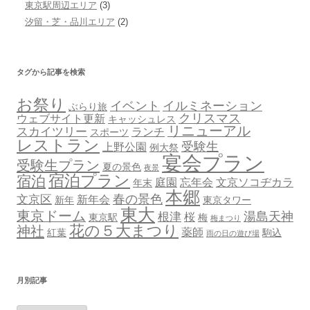
東京駅周辺エリア
(3)
汐留・芝・品川エリア
(2)
タグから記事を検索
お祭り
イベント
イルミネーション
ぶらり旅
クリスマス
ウェブサイト更新
キャッシュレス
リニューアル
スカイツリー
ランチ
スポーツ
レストラン
受験生
上野公園
例大祭
宴会プラン
受験生プラン
夏の景色
夜景
宿泊プラン
宿泊
庭園
忘年会
文京ソコヂカラ
年末
本郷
春の景色
文京区
新年会
新年
東京タワー
東大
東京ドーム
湯島天神
根津
桜
東京駅
梅
梅まつり
花の５大まつり
神社
薬師
紅葉
駒込
雨の日の遊び場
月別記事
月