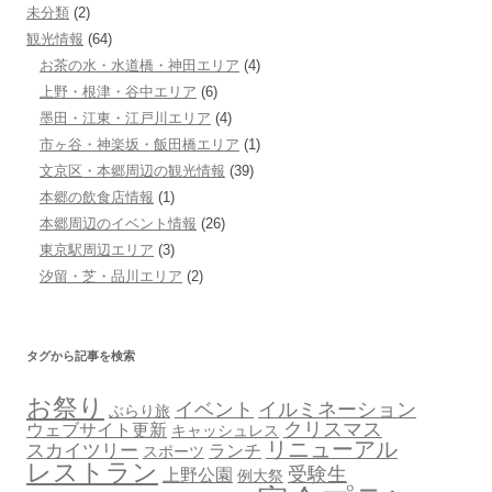
未分類
(2)
観光情報
(64)
お茶の水・水道橋・神田エリア
(4)
上野・根津・谷中エリア
(6)
墨田・江東・江戸川エリア
(4)
市ヶ谷・神楽坂・飯田橋エリア
(1)
文京区・本郷周辺の観光情報
(39)
本郷の飲食店情報
(1)
本郷周辺のイベント情報
(26)
東京駅周辺エリア
(3)
汐留・芝・品川エリア
(2)
タグから記事を検索
お祭り
イベント
イルミネーション
ぶらり旅
クリスマス
ウェブサイト更新
キャッシュレス
リニューアル
スカイツリー
ランチ
スポーツ
レストラン
受験生
上野公園
例大祭