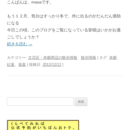
こんばんは、masaです。
もう１２月、気分はすっかり冬で、外に出るのがだんだん億劫
になる
今日この頃。このブログをご覧になっている皆様はいかがお過
ごしでしょうか？
続きを読む
→
カテゴリー:
文京区・本郷周辺の観光情報
、
観光情報
| タグ:
本郷
、
紅葉
、
落葉
| 投稿日:
2012/12/12
|
検
索: