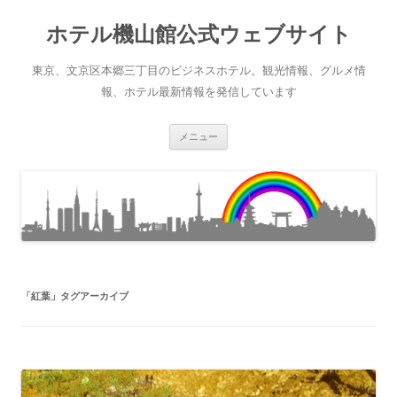
ホテル機山館公式ウェブサイト
東京、文京区本郷三丁目のビジネスホテル。観光情報、グルメ情
報、ホテル最新情報を発信しています
コ
メニュー
ン
テ
ン
ツ
へ
ス
キ
ッ
プ
「
紅葉
」タグアーカイブ