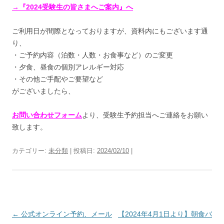
→『2024受験生の皆さまへご案内』へ
ご利用日が間際となっておりますが、資料内にもございます通
り、
・ご予約内容（泊数・人数・お食事など）のご変更
・夕食、昼食の個別アレルギー対応
・その他ご手配やご要望など
がございましたら、
お問い合わせフォーム
より、受験生予約担当へご連絡をお願い
致します。
カテゴリー:
未分類
| 投稿日:
2024/02/10
|
投
←
公式オンライン予約、メール
【2024年4月1日より】朝食バ