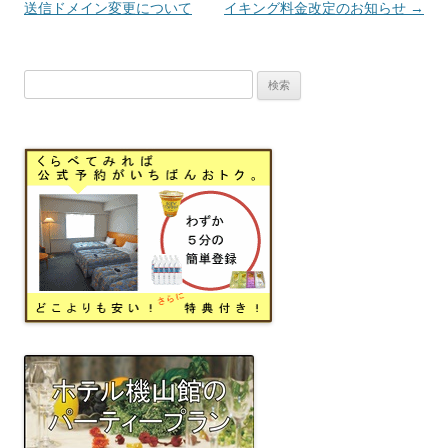
稿
送信ドメイン変更について
イキング料金改定のお知らせ
→
ナ
ビ
検
ゲ
索:
ー
シ
ョ
ン