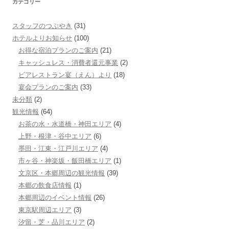
カテゴリー
スタッフのつぶやき
(31)
ホテルよりお知らせ
(100)
お得な宿泊プランのご案内
(21)
キャッシュレス・消費者還元事業
(2)
ビアレストラン宴（えん）より
(18)
宴会プランのご案内
(33)
未分類
(2)
観光情報
(64)
お茶の水・水道橋・神田エリア
(4)
上野・根津・谷中エリア
(6)
墨田・江東・江戸川エリア
(4)
市ヶ谷・神楽坂・飯田橋エリア
(1)
文京区・本郷周辺の観光情報
(39)
本郷の飲食店情報
(1)
本郷周辺のイベント情報
(26)
東京駅周辺エリア
(3)
汐留・芝・品川エリア
(2)