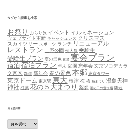
タグから記事を検索
お祭り
イベント
イルミネーション
ぶらり旅
クリスマス
ウェブサイト更新
キャッシュレス
リニューアル
スカイツリー
ランチ
スポーツ
レストラン
受験生
上野公園
例大祭
宴会プラン
受験生プラン
夏の景色
夜景
宿泊プラン
宿泊
庭園
忘年会
文京ソコヂカラ
年末
本郷
春の景色
文京区
新年会
新年
東京タワー
東大
東京ドーム
湯島天神
根津
桜
東京駅
梅
梅まつり
花の５大まつり
神社
薬師
紅葉
駒込
雨の日の遊び場
月別記事
月
別
記
事