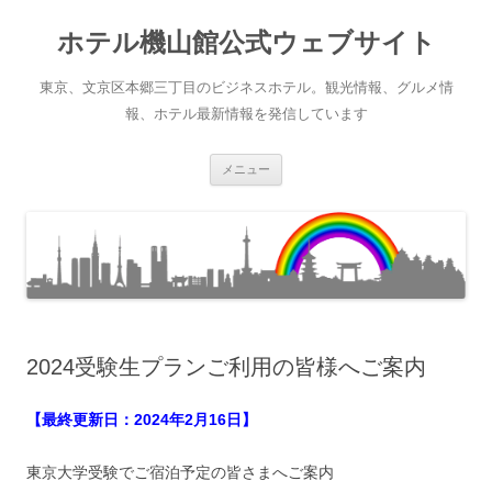
ホテル機山館公式ウェブサイト
東京、文京区本郷三丁目のビジネスホテル。観光情報、グルメ情
報、ホテル最新情報を発信しています
コ
メニュー
ン
テ
ン
ツ
へ
ス
キ
ッ
プ
2024受験生プランご利用の皆様へご案内
【最終更新日：2024年2月16日】
東京大学受験でご宿泊予定の皆さまへご案内