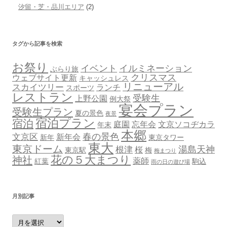
汐留・芝・品川エリア
(2)
タグから記事を検索
お祭り
イベント
イルミネーション
ぶらり旅
クリスマス
ウェブサイト更新
キャッシュレス
リニューアル
スカイツリー
ランチ
スポーツ
レストラン
受験生
上野公園
例大祭
宴会プラン
受験生プラン
夏の景色
夜景
宿泊プラン
宿泊
庭園
忘年会
文京ソコヂカラ
年末
本郷
春の景色
文京区
新年会
新年
東京タワー
東大
東京ドーム
湯島天神
根津
桜
東京駅
梅
梅まつり
花の５大まつり
神社
薬師
紅葉
駒込
雨の日の遊び場
月別記事
月
別