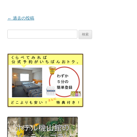
投
←
過去の投稿
稿
検
ナ
索:
ビ
ゲ
ー
シ
ョ
ン