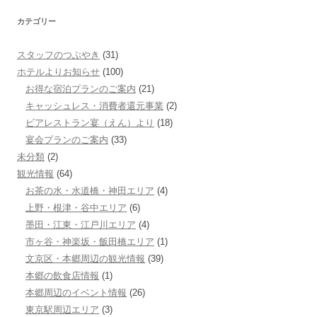
カテゴリー
スタッフのつぶやき
(31)
ホテルよりお知らせ
(100)
お得な宿泊プランのご案内
(21)
キャッシュレス・消費者還元事業
(2)
ビアレストラン宴（えん）より
(18)
宴会プランのご案内
(33)
未分類
(2)
観光情報
(64)
お茶の水・水道橋・神田エリア
(4)
上野・根津・谷中エリア
(6)
墨田・江東・江戸川エリア
(4)
市ヶ谷・神楽坂・飯田橋エリア
(1)
文京区・本郷周辺の観光情報
(39)
本郷の飲食店情報
(1)
本郷周辺のイベント情報
(26)
東京駅周辺エリア
(3)