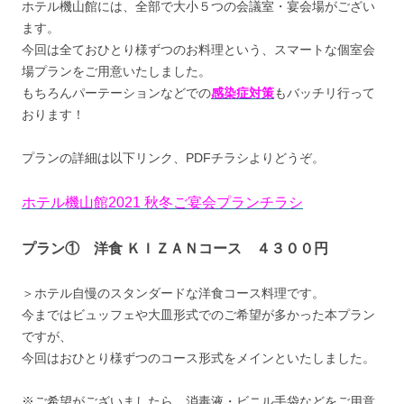
ホテル機山館には、全部で大小５つの会議室・宴会場がござい
ます。
今回は全ておひとり様ずつのお料理という、スマートな個室会
場プランをご用意いたしました。
もちろんパーテーションなどでの
感染症対策
もバッチリ行って
おります！
プランの詳細は以下リンク、PDFチラシよりどうぞ。
ホテル機山館2021 秋冬ご宴会プランチラシ
プラン① 洋食 ＫＩＺＡＮコース ４３００円
＞ホテル自慢のスタンダードな洋食コース料理です。
今まではビュッフェや大皿形式でのご希望が多かった本プラン
ですが、
今回はおひとり様ずつのコース形式をメインといたしました。
※ご希望がございましたら、消毒液・ビニル手袋などをご用意