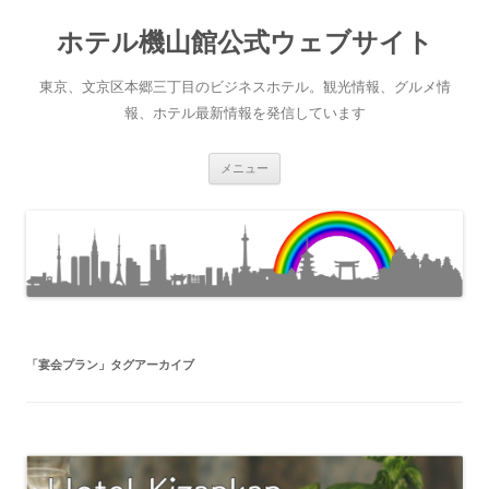
ホテル機山館公式ウェブサイト
東京、文京区本郷三丁目のビジネスホテル。観光情報、グルメ情
報、ホテル最新情報を発信しています
コ
メニュー
ン
テ
ン
ツ
へ
ス
キ
ッ
プ
「
宴会プラン
」タグアーカイブ